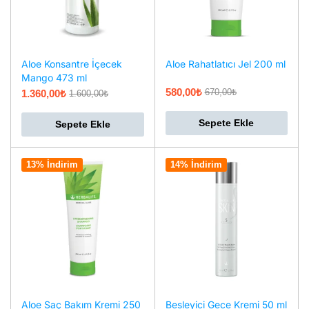
Aloe Konsantre İçecek
Aloe Rahatlatıcı Jel 200 ml
Mango 473 ml
580,00
₺
670,00
₺
1.360,00
₺
1.600,00
₺
Sepete Ekle
Sepete Ekle
13% İndirim
14% İndirim
Aloe Saç Bakım Kremi 250
Besleyici Gece Kremi 50 ml