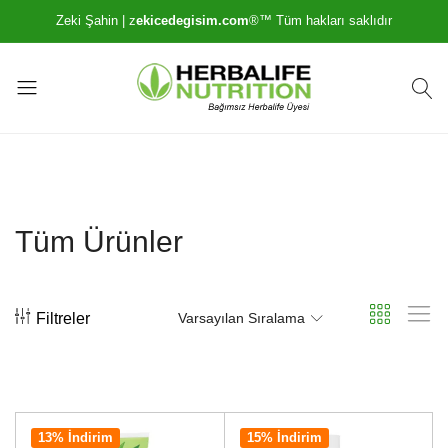
Zeki Şahin | z
ekicedegisim.com
®️™️ Tüm hakları saklıdır
Zekice
Sağlıklı
Değişim
Yaşam
İçin
Kilo
Kontrol
Tüm Ürünler
Danışmanınız
Filtreler
Varsayılan Sıralama
13% İndirim
15% İndirim