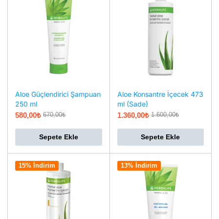
Aloe Güçlendirici Şampuan
Aloe Konsantre İçecek 473
250 ml
ml (Sade)
580,00
₺
1.360,00
₺
670,00
₺
1.600,00
₺
Sepete Ekle
Sepete Ekle
15% İndirim
13% İndirim