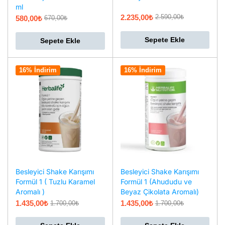
ml
2.235,00
₺
2.590,00
₺
580,00
₺
670,00
₺
Sepete Ekle
Sepete Ekle
16% İndirim
16% İndirim
Besleyici Shake Karışımı
Besleyici Shake Karışımı
Formül 1 ( Tuzlu Karamel
Formül 1 (Ahududu ve
Aromalı )
Beyaz Çikolata Aromalı)
1.435,00
₺
1.435,00
₺
1.700,00
₺
1.700,00
₺