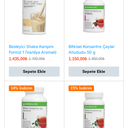
Besleyici Shake Karışımı
Bitkisel Konsantre Çaylar
Formül 1 (Vanilya Aromalı)
Ahududu 50 g
1.435,00
₺
1.150,00
₺
1.700,00
₺
1.350,00
₺
Sepete Ekle
Sepete Ekle
14% İndirim
15% İndirim