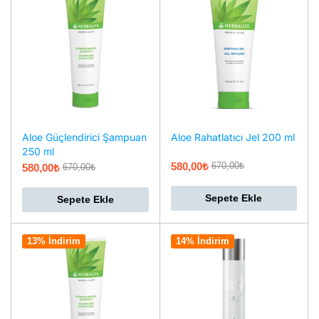
Aloe Güçlendirici Şampuan
Aloe Rahatlatıcı Jel 200 ml
250 ml
580,00
₺
670,00
₺
580,00
₺
670,00
₺
Sepete Ekle
Sepete Ekle
13% İndirim
14% İndirim