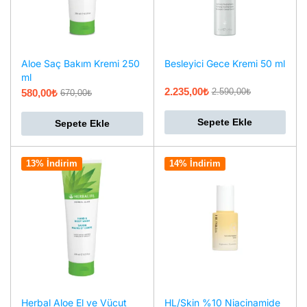
Aloe Saç Bakım Kremi 250
Besleyici Gece Kremi 50 ml
ml
2.235,00
₺
2.590,00
₺
580,00
₺
670,00
₺
Sepete Ekle
Sepete Ekle
13% İndirim
14% İndirim
Herbal Aloe El ve Vücut
HL/Skin %10 Niacinamide