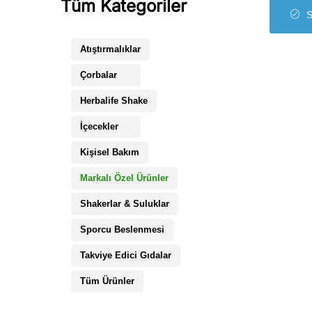
Tüm Kategoriler
S
Sporcu Beslenmesi
Markalı Özel Ürünler
Atıştırmalıklar
Tüm Ürünler
Çorbalar
Herbalife Shake
İçecekler
Kişisel Bakım
Markalı Özel Ürünler
Shakerlar & Suluklar
Sporcu Beslenmesi
Takviye Edici Gıdalar
Tüm Ürünler