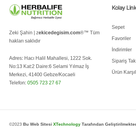
Kolay Link
Sepet
Zeki Şahin | z
ekicedegisim.com
®️™️ Tüm
Favoriler
hakları saklıdır
İndirimler
Adres: Hacı Halil Mahallesi, 1222 Sok.
Sipariş Tak
No:13 Kat:2 Daire:6 Selami Yılmaz İş
Ürün Karşı
Merkezi, 41400 Gebze/Kocaeli
Telefon:
0505 723 27 67
©2023
Bu Web Sitesi
XTechnology
Tarafından Geliştirilmekted