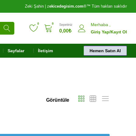
Zeki Şahin | z
ekicedegisim.com
®️™️ Tüm hakları saklıdır
0
0
Merhaba ,
Sepetiniz
0,00
₺
Giriş Yap/Kayıt Ol
Sayfalar
İletişim
Hemen Satın Al
Görüntüle