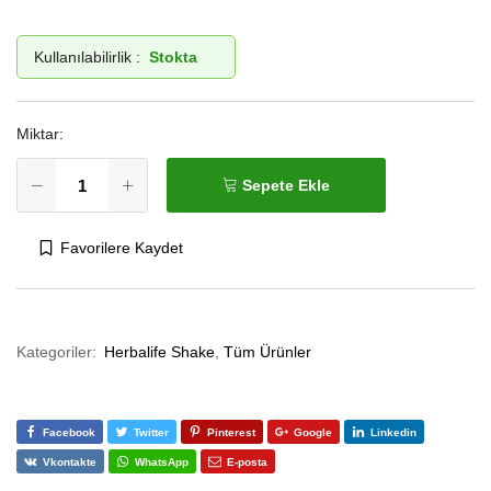
Kullanılabilirlik :
Stokta
Miktar:
Sepete Ekle
Favorilere Kaydet
Kategoriler:
Herbalife Shake
,
Tüm Ürünler
Facebook
Twitter
Pinterest
Google
Linkedin
Vkontakte
WhatsApp
E-posta